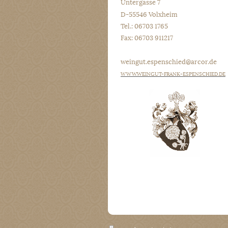
Untergasse 7
D-55546 Volxheim
Tel.: 06703 1765
Fax: 06703 911217
weingut.espenschied@arcor.de
WWW.WEINGUT-FRANK-ESPENSCHIED.DE